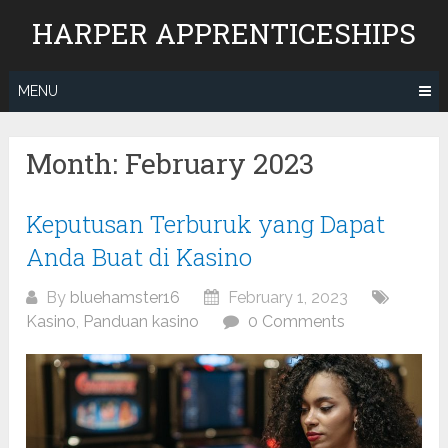
Skip
HARPER APPRENTICESHIPS
to
content
MENU
Month:
February 2023
Keputusan Terburuk yang Dapat
Anda Buat di Kasino
By
bluehamster16
February 1, 2023
Kasino
,
Panduan kasino
0 Comments