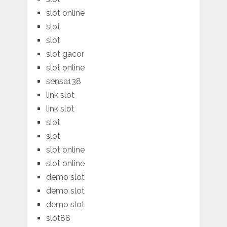
slot online
slot
slot
slot gacor
slot online
sensa138
link slot
link slot
slot
slot
slot online
slot online
demo slot
demo slot
demo slot
slot88