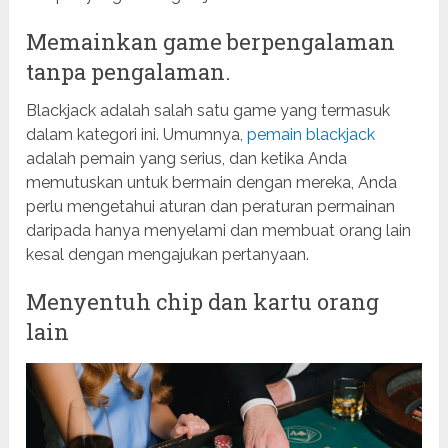
Memainkan game berpengalaman
tanpa pengalaman.
Blackjack adalah salah satu game yang termasuk
dalam kategori ini. Umumnya,
pemain blackjack
adalah pemain yang serius, dan ketika Anda
memutuskan untuk bermain dengan mereka, Anda
perlu mengetahui aturan dan peraturan permainan
daripada hanya menyelami dan membuat orang lain
kesal dengan mengajukan pertanyaan.
Menyentuh chip dan kartu orang
lain