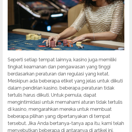
Seperti setiap tempat lainnya, kasino juga memiliki
tingkat keamanan dan pengawasan yang tinggi
berdasarkan peraturan dan regulasi yang ketat.
Meskipun ada beberapa etiket yang jelas untuk diikuti
dalam pendirian kasino, beberapa peraturan tidak
tertulis harus diikuti. Untuk pemula, dapat
mengintimidasi untuk memahami aturan tidak tertulis
di kasino, mengarahkan mereka untuk membuat
beberapa pilihan yang dipertanyakan di tempat
tersebut. Jika Anda bertanya-tanya apa itu, kami telah
menyebutkan beberapa di antaranya di artikel ini.