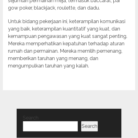
sejumlah permainan meja, termasuk baccarat, pai
gow poker, blackjack, roulette, dan dadu.
Untuk bidang pekerjaan ini, keterampilan komunikasi
yang baik, keterampilan kuantitatif yang kuat, dan
kemampuan pengawasan yang kuat sangat penting.
Mereka memperhatikan kepatuhan terhadap aturan
rumah dan permainan. Mereka memilih pemenang,
memberikan taruhan yang menang, dan
mengumpulkan taruhan yang kalah.
Search
Search