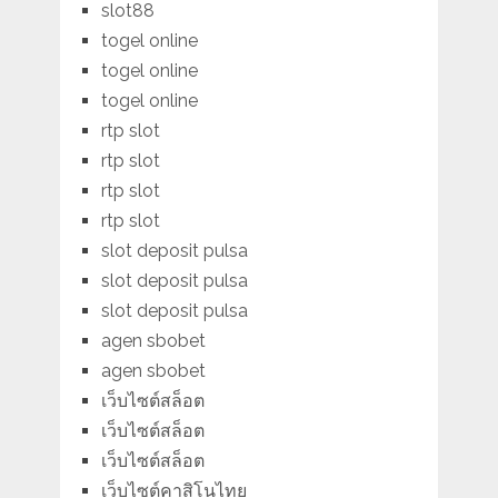
slot88
togel online
togel online
togel online
rtp slot
rtp slot
rtp slot
rtp slot
slot deposit pulsa
slot deposit pulsa
slot deposit pulsa
agen sbobet
agen sbobet
เว็บไซต์สล็อต
เว็บไซต์สล็อต
เว็บไซต์สล็อต
เว็บไซต์คาสิโนไทย