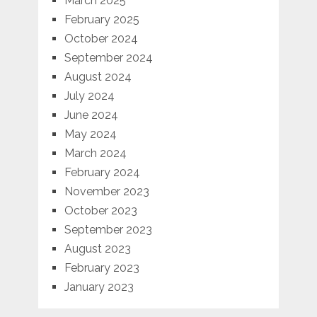
March 2025
February 2025
October 2024
September 2024
August 2024
July 2024
June 2024
May 2024
March 2024
February 2024
November 2023
October 2023
September 2023
August 2023
February 2023
January 2023