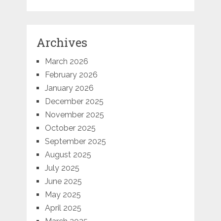
Archives
March 2026
February 2026
January 2026
December 2025
November 2025
October 2025
September 2025
August 2025
July 2025
June 2025
May 2025
April 2025