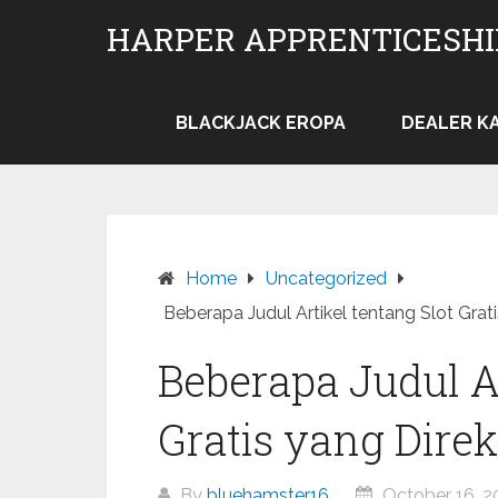
Skip
HARPER APPRENTICESHI
to
content
BLACKJACK EROPA
DEALER K
Home
Uncategorized
Beberapa Judul Artikel tentang Slot Gra
Beberapa Judul Ar
Gratis yang Dir
By
bluehamster16
October 16, 2