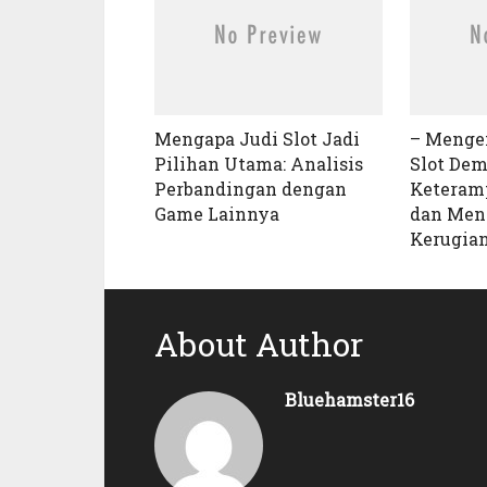
Mengapa Judi Slot Jadi
– Mengen
Pilihan Utama: Analisis
Slot De
Perbandingan dengan
Keteram
Game Lainnya
dan Men
Kerugia
About Author
Bluehamster16