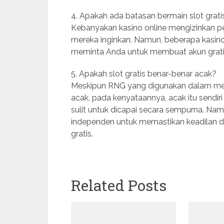
4. Apakah ada batasan bermain slot grati
Kebanyakan kasino online mengizinkan pe
mereka inginkan. Namun, beberapa kasin
meminta Anda untuk membuat akun gratis
5. Apakah slot gratis benar-benar acak?
Meskipun RNG yang digunakan dalam mesin
acak, pada kenyataannya, acak itu sendi
sulit untuk dicapai secara sempurna. Nam
independen untuk memastikan keadilan da
gratis.
Related Posts