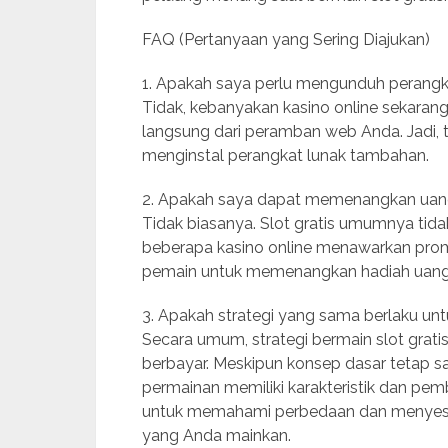
FAQ (Pertanyaan yang Sering Diajukan)
1. Apakah saya perlu mengunduh perangka
Tidak, kebanyakan kasino online sekaran
langsung dari peramban web Anda. Jadi,
menginstal perangkat lunak tambahan.
2. Apakah saya dapat memenangkan uang 
Tidak biasanya. Slot gratis umumnya ti
beberapa kasino online menawarkan pro
pemain untuk memenangkan hadiah uang n
3. Apakah strategi yang sama berlaku untu
Secara umum, strategi bermain slot gratis
berbayar. Meskipun konsep dasar tetap sam
permainan memiliki karakteristik dan pem
untuk memahami perbedaan dan menyesua
yang Anda mainkan.