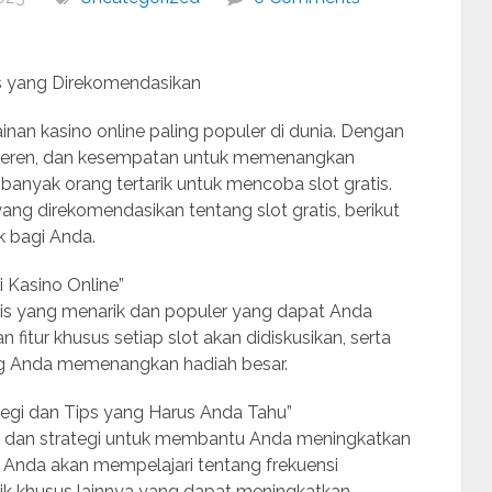
is yang Direkomendasikan
ainan kasino online paling populer di dunia. Dengan
g keren, dan kesempatan untuk memenangkan
anyak orang tertarik untuk mencoba slot gratis.
yang direkomendasikan tentang slot gratis, berikut
k bagi Anda.
i Kasino Online”
ratis yang menarik dan populer yang dapat Anda
n fitur khusus setiap slot akan didiskusikan, serta
ng Anda memenangkan hadiah besar.
ategi dan Tips yang Harus Anda Tahu”
ps dan strategi untuk membantu Anda meningkatkan
. Anda akan mempelajari tentang frekuensi
rik khusus lainnya yang dapat meningkatkan