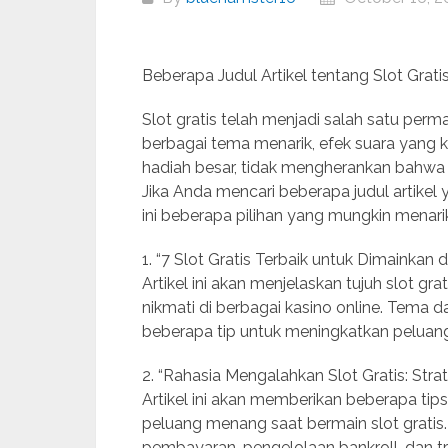
Beberapa Judul Artikel tentang Slot Grat
Slot gratis telah menjadi salah satu perm
berbagai tema menarik, efek suara yan
hadiah besar, tidak mengherankan bahwa b
Jika Anda mencari beberapa judul artikel 
ini beberapa pilihan yang mungkin menari
1. “7 Slot Gratis Terbaik untuk Dimainkan d
Artikel ini akan menjelaskan tujuh slot g
nikmati di berbagai kasino online. Tema da
beberapa tip untuk meningkatkan pelua
2. “Rahasia Mengalahkan Slot Gratis: Str
Artikel ini akan memberikan beberapa ti
peluang menang saat bermain slot gratis
pembayaran, pengelolaan bankroll, dan t