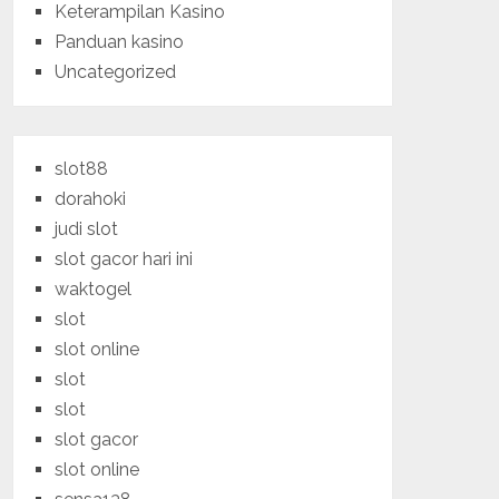
Keterampilan Kasino
Panduan kasino
Uncategorized
slot88
dorahoki
judi slot
slot gacor hari ini
waktogel
slot
slot online
slot
slot
slot gacor
slot online