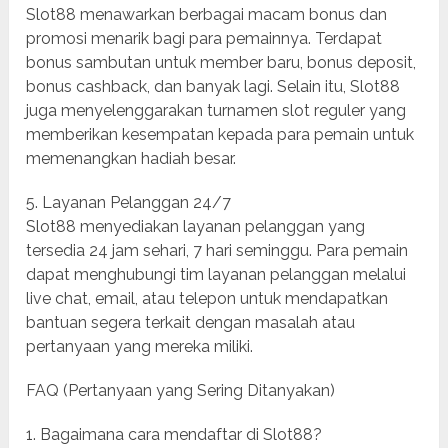
Slot88 menawarkan berbagai macam bonus dan
promosi menarik bagi para pemainnya. Terdapat
bonus sambutan untuk member baru, bonus deposit,
bonus cashback, dan banyak lagi. Selain itu, Slot88
juga menyelenggarakan turnamen slot reguler yang
memberikan kesempatan kepada para pemain untuk
memenangkan hadiah besar.
5. Layanan Pelanggan 24/7
Slot88 menyediakan layanan pelanggan yang
tersedia 24 jam sehari, 7 hari seminggu. Para pemain
dapat menghubungi tim layanan pelanggan melalui
live chat, email, atau telepon untuk mendapatkan
bantuan segera terkait dengan masalah atau
pertanyaan yang mereka miliki.
FAQ (Pertanyaan yang Sering Ditanyakan)
1. Bagaimana cara mendaftar di Slot88?