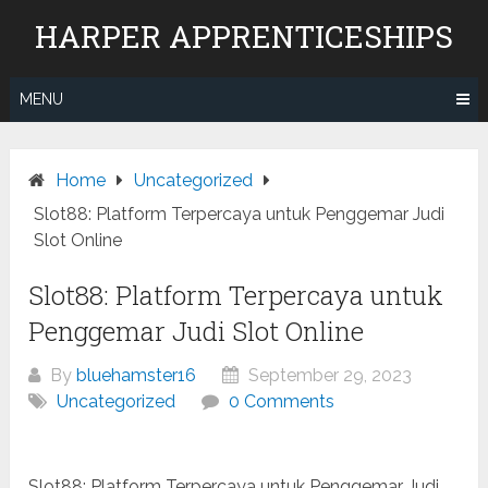
Skip
HARPER APPRENTICESHIPS
to
content
MENU
Home
Uncategorized
Slot88: Platform Terpercaya untuk Penggemar Judi
Slot Online
Slot88: Platform Terpercaya untuk
Penggemar Judi Slot Online
By
bluehamster16
September 29, 2023
Uncategorized
0 Comments
Slot88: Platform Terpercaya untuk Penggemar Judi