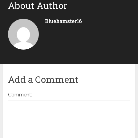
About Author
Bluehamster16
Add a Comment
Comment: