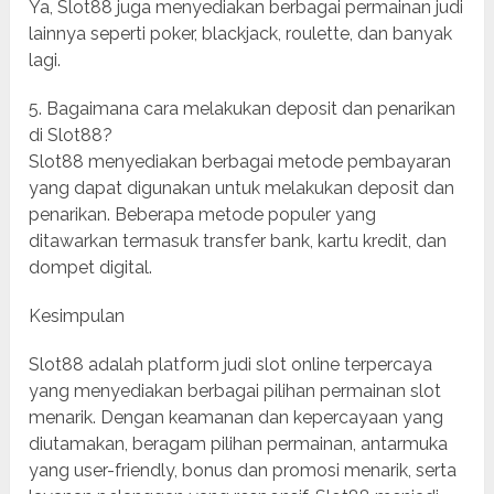
Ya, Slot88 juga menyediakan berbagai permainan judi
lainnya seperti poker, blackjack, roulette, dan banyak
lagi.
5. Bagaimana cara melakukan deposit dan penarikan
di Slot88?
Slot88 menyediakan berbagai metode pembayaran
yang dapat digunakan untuk melakukan deposit dan
penarikan. Beberapa metode populer yang
ditawarkan termasuk transfer bank, kartu kredit, dan
dompet digital.
Kesimpulan
Slot88 adalah platform judi slot online terpercaya
yang menyediakan berbagai pilihan permainan slot
menarik. Dengan keamanan dan kepercayaan yang
diutamakan, beragam pilihan permainan, antarmuka
yang user-friendly, bonus dan promosi menarik, serta