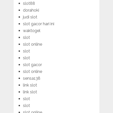
slot88
dorahoki
judi slot
slot gacor hari ini
waktogel
slot
slot online
slot
slot
slot gacor
slot online
sensa138
link slot
link slot
slot
slot
slot online