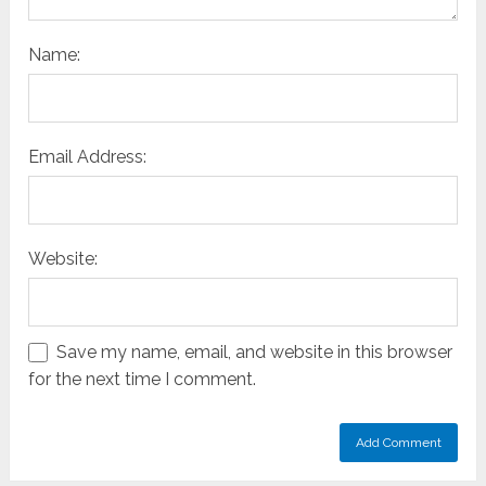
Name:
Email Address:
Website:
Save my name, email, and website in this browser
for the next time I comment.